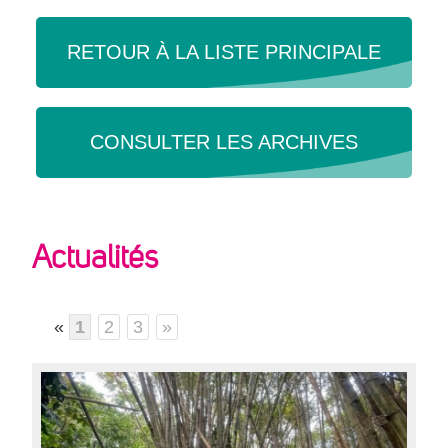
RESSOURCES
RETOUR À LA LISTE PRINCIPALE
ANNUAIRE
CONSULTER LES ARCHIVES
CONTRIBUEZ
CONTACT
Actualités
«
1
2
3
»