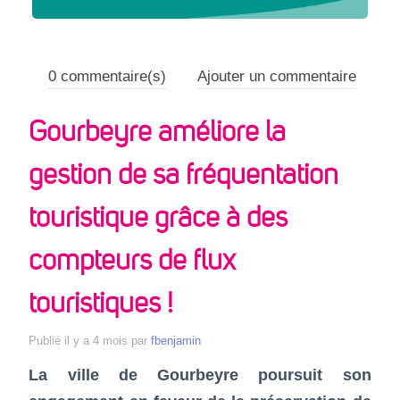
RESSOURCES
ANNUAIRE
0
commentaire(s)
Ajouter un commentaire
Gourbeyre améliore la
CONTRIBUEZ
gestion de sa fréquentation
CONTACT
touristique grâce à des
compteurs de flux
touristiques !
Publié
il y a 4 mois
par
fbenjamin
La ville de
Gourbeyre
poursuit son