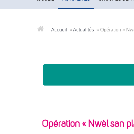
Accueil
»
Actualités
»
Opération « Nwè
Opération « Nwèl san pla