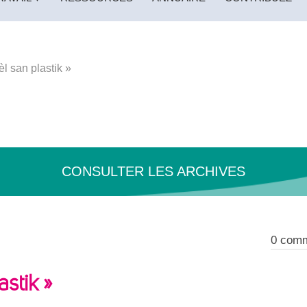
l san plastik »
CONSULTER LES ARCHIVES
0
comme
stik »