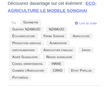
Découvrez davantage sur cet évément :
ECO-
AGRICULTURE LE MODELE SONGHAI
Tag :
Gourbeyre
Lire la suite
Godfrey NZAMUJO
NZAMUJO
Éco-agriculture
Ferme Songhaï
Agriculture
Production agricole
Alimentation
agro-alimentaire
Agriculture familiale
Jardin
Agapé Guadeloupe
Région guadeloupe
Conseil départemental
INRAE
Chambre d'Agriculture
CIRAD
Effet Papillon
Phytobôkaz