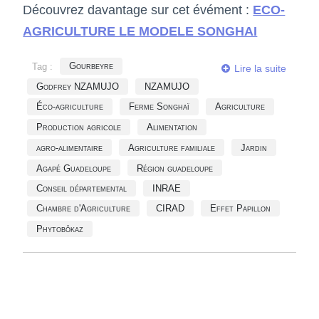
Découvrez davantage sur cet évément :
ECO-
AGRICULTURE LE MODELE SONGHAI
Tag :
Gourbeyre
Lire la suite
Godfrey NZAMUJO
NZAMUJO
Éco-agriculture
Ferme Songhaï
Agriculture
Production agricole
Alimentation
agro-alimentaire
Agriculture familiale
Jardin
Agapé Guadeloupe
Région guadeloupe
Conseil départemental
INRAE
Chambre d'Agriculture
CIRAD
Effet Papillon
Phytobôkaz