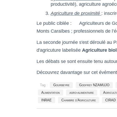
productivité), agriculture agroé
Agriculture de proximité
: inscr
Le public ciblée : Agriculteurs de Go
Monts Caraïbes ; professionnels de l’éc
La seconde journée s'est déroulé au Pal
d'agricuture labelisée
Agriculture bio
Les débats se sont ensuite tenu autour
Découvrez davantage sur cet évément
Tag :
Gourbeyre
Godfrey NZAMUJO
Alimentation
agro-alimentaire
Agricultu
INRAE
Chambre d'Agriculture
CIRAD