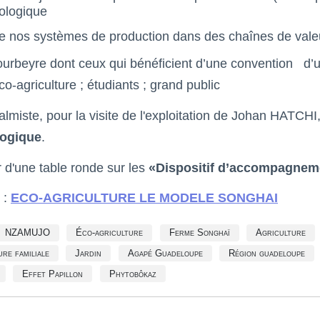
cologique
ire nos systèmes de production dans des chaînes de valeu
urbeyre dont ceux qui bénéficient d’une convention d’us
o-agriculture ; étudiants ; grand public
miste, pour la visite de l'exploitation
de Johan HATCHI
logique
.
 d'une table ronde sur les
«Dispositif d’accompagneme
 :
ECO-AGRICULTURE LE MODELE SONGHAI
NZAMUJO
Éco-agriculture
Ferme Songhaï
Agriculture
re familiale
Jardin
Agapé Guadeloupe
Région guadeloupe
Effet Papillon
Phytobôkaz